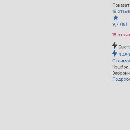
Показат
18 отзы
9,7
(18)
18 отзы
Быст
3 48
Стоимос
Кэшбэк
Заброни
Подроб