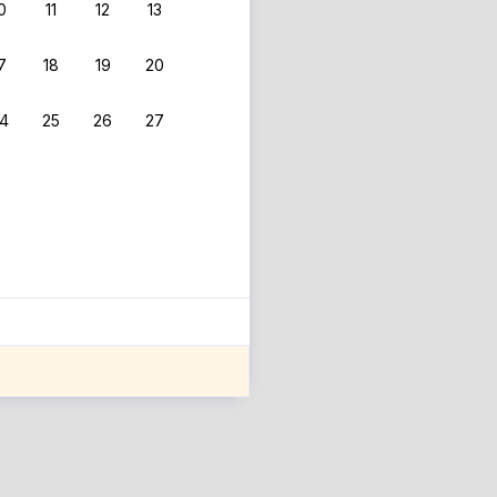
0
11
12
13
7
18
19
20
4
25
26
27
ле оценки проживания.