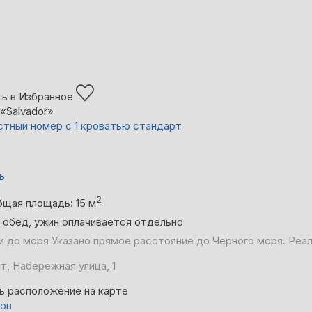
ь в Избранное
«Salvador»
тный номер с 1 кроватью стандарт
ь
2
бщая площадь: 15 м
, обед, ужин оплачивается отдельно
м до моря
Указано прямое расстояние до Чёрного моря. Реа
т, Набережная улица, 1
ь расположение на карте
вов