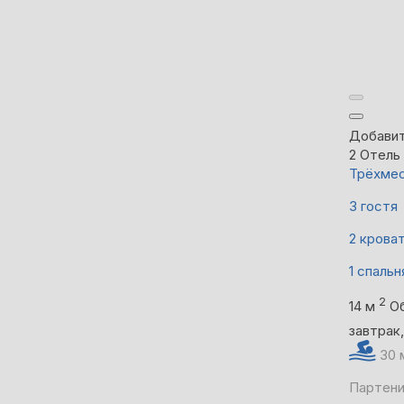
Добавит
2
Отель 
Трёхмес
3 гостя
2 крова
1 спальн
2
14 м
О
завтрак
30 
Партени