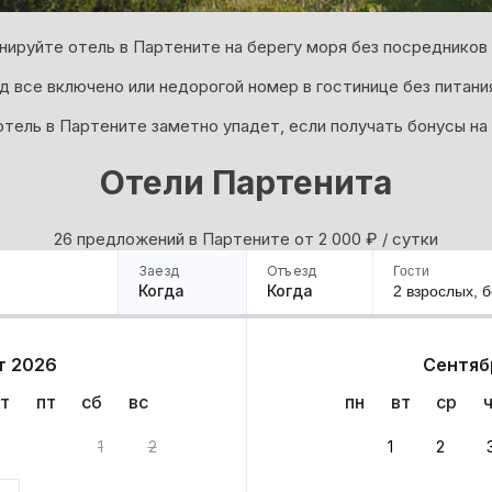
нируйте отель в Партените на берегу моря без посредников 
д все включено или недорогой номер в гостинице без питани
отель в Партените заметно упадет, если получать бонусы на
Отели Партенита
26 предложений в Партените oт 2 000
₽
/ сутки
Заезд
Отъезд
Гости
Когда
Когда
2 взрослых,
б
ример
Санкт-Петербург
Москва
Сочи
Минск
Казань
Дагестан
Кисловодск
Аб
т 2026
Сентяб
Квартиры
Гостиницы
Дома
Частный сектор
т
пт
сб
вс
пн
вт
ср
иантов
1
2
1
2
 до 30% за бронь