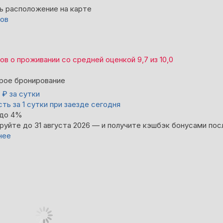
ь расположение на карте
вов
вов
о проживании со средней оценкой
9,7
из
10,0
рое бронирование
0
₽
за сутки
ть за 1 сутки при заезде сегодня
 до 4%
руйте до 31 августа 2026 — и получите кэшбэк бонусами пос
нее