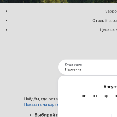
Забро
Отель 5 звез
Цена на 
Куда едем
Нап
Авгус
пн
вт
ср
ч
Найдём, где остановиться в Партените: 26 вар
Показать на карте
Кэшбэк
Выбирайте лучшее