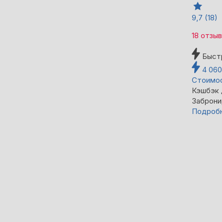
9,7
(18)
18 отзы
Быст
4 06
Стоимос
Кэшбэк
Заброни
Подроб