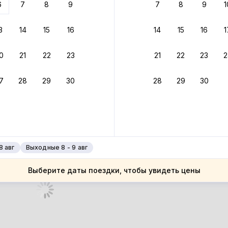
6
7
8
9
7
8
9
1
бонусами
ценки проживания
3
14
15
16
14
15
16
1
йте быстрое бронирование
0
21
22
23
21
22
23
2
ное подтверждение брони без ожидания ответа от хозяина
7
28
29
30
28
29
30
 до 4%
руйте до 31 августа 2026 — и получите кэшбэк бонусами пос
нее
8 авг
Выходные 8 - 9 авг
Выберите даты поездки, чтобы увидеть цены