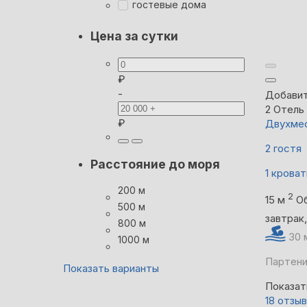
гостевые дома
Цена за сутки
₽
-
Добавит
2
Отель 
₽
Двухмес
2 гостя
Расстояние до моря
1 кроват
200 м
2
15 м
О
500 м
завтрак
800 м
30 
1000 м
Партени
Показать варианты
Показат
18 отзы