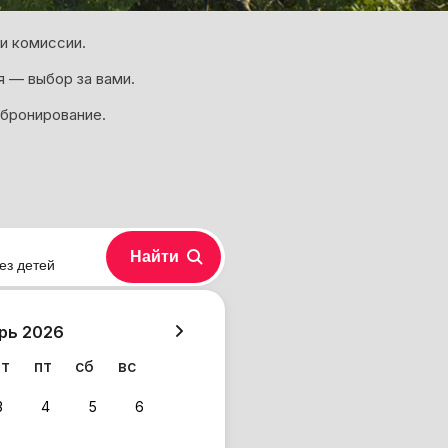
и комиссии.
я — выбор за вами.
 бронирование.
Найти
ез детей
хазия
рь 2026
чт
пт
сб
вс
3
4
5
6