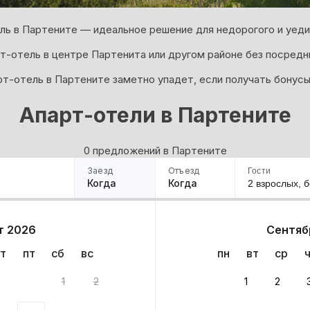
ль в Партените — идеальное решение для недорогого и уеди
т-отель в центре Партенита или другом районе без посредн
рт-отель в Партените заметно упадет, если получать бонусы
Апарт-отели в Партените
0 предложений в Партените
Заезд
Отъезд
Гости
Когда
Когда
2 взрослых,
б
ример
Санкт-Петербург
Москва
Сочи
Минск
Казань
Дагестан
Кисловодск
Аб
т 2026
Сентяб
Квартиры
Гостиницы
Дома
Частный сектор
т
пт
сб
вс
пн
вт
ср
антов
1
2
1
2
ариантов