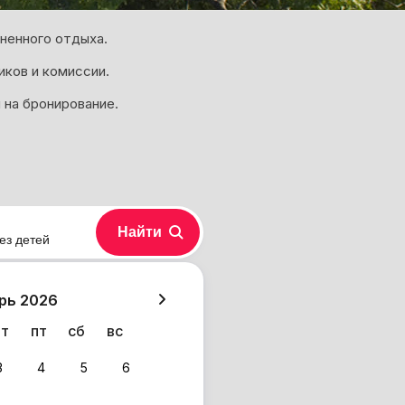
ненного отдыха.
иков и комиссии.
 на бронирование.
Найти
ез детей
хазия
рь 2026
чт
пт
сб
вс
3
4
5
6