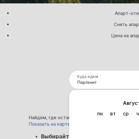
Апарт-оте
Снять апар
Цена на апа
Куда едем
Нап
Авгус
пн
вт
ср
ч
Найдём, где остановиться в Партените: 0 вари
Показать на карте
Нет в
Выбирайте лучшее